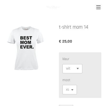
Ga
direct
naar
de
t-shirt mom 14
hoofdinhoud
€ 25,00
kleur
maat