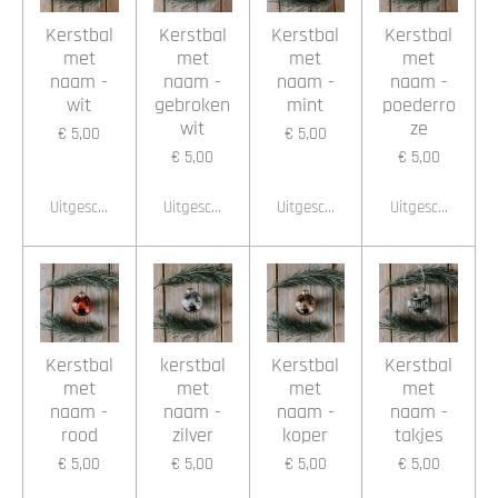
Kerstbal
Kerstbal
Kerstbal
Kerstbal
met
met
met
met
naam -
naam -
naam -
naam -
wit
gebroken
mint
poederro
wit
ze
€ 5,00
€ 5,00
€ 5,00
€ 5,00
Uitgeschakeld
Uitgeschakeld
Uitgeschakeld
Uitgeschakeld
Kerstbal
kerstbal
Kerstbal
Kerstbal
met
met
met
met
naam -
naam -
naam -
naam -
rood
zilver
koper
takjes
€ 5,00
€ 5,00
€ 5,00
€ 5,00