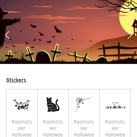
Ga
direct
naar
de
hoofdinhoud
Stickers
Raamstic
Raamstic
Raamstic
Raamstic
ker
ker
ker
ker
Hallowee
Hallowee
Hallowee
Hallowee