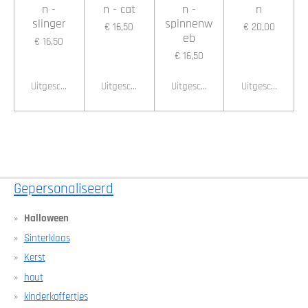
n -
n - cat
n -
n
slinger
spinnenw
€ 16,50
€ 20,00
eb
€ 16,50
€ 16,50
Uitgeschakeld
Uitgeschakeld
Uitgeschakeld
Uitgeschakeld
Gepersonaliseerd
Halloween
Sinterklaas
Kerst
hout
kinderkoffertjes