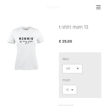
Ga
direct
naar
de
t-shirt mom 13
hoofdinhoud
€ 25,00
kleur
maat