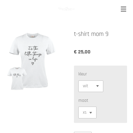
Ga
direct
naar
de
t-shirt mom 9
hoofdinhoud
€ 25,00
kleur
maat