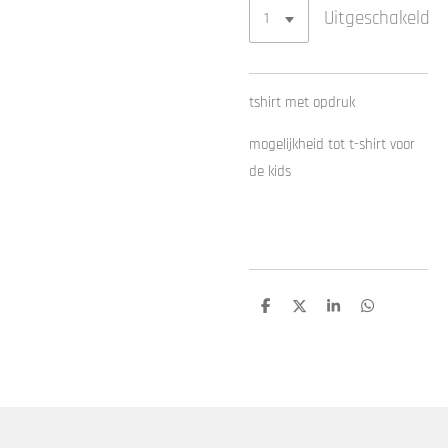
Uitgeschakeld
tshirt met opdruk
mogelijkheid tot t-shirt voor
de kids
D
D
S
D
e
e
h
e
l
e
a
l
e
l
r
e
n
e
n