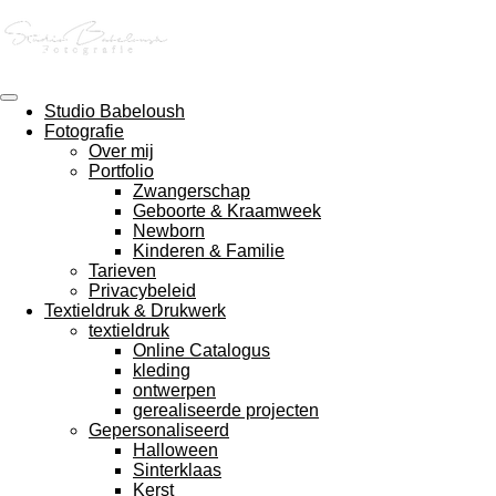
Ga
direct
naar
de
hoofdinhoud
Studio Babeloush
Fotografie
Over mij
Portfolio
Zwangerschap
Geboorte & Kraamweek
Newborn
Kinderen & Familie
Tarieven
Privacybeleid
Textieldruk & Drukwerk
textieldruk
Online Catalogus
kleding
ontwerpen
gerealiseerde projecten
Gepersonaliseerd
Halloween
Sinterklaas
Kerst