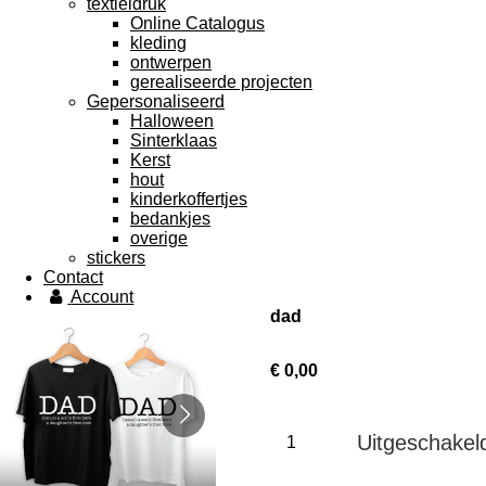
textieldruk
Online Catalogus
kleding
ontwerpen
gerealiseerde projecten
Gepersonaliseerd
Halloween
Sinterklaas
Kerst
hout
kinderkoffertjes
bedankjes
overige
stickers
Contact
Account
dad
€ 0,00
Uitgeschakel