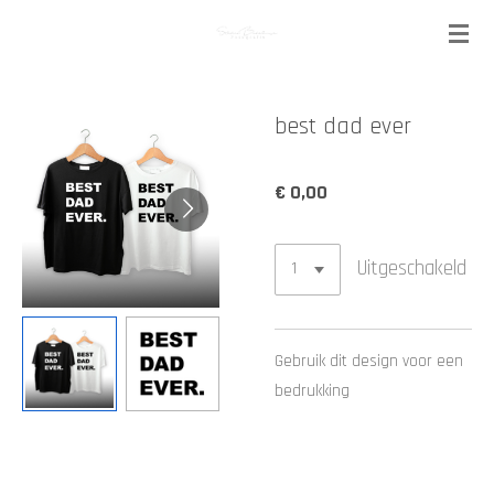
Ga
direct
naar
de
best dad ever
hoofdinhoud
€ 0,00
Uitgeschakeld
Gebruik dit design voor een
bedrukking