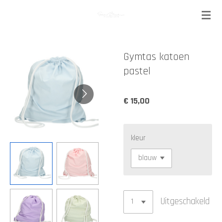
Ga
direct
naar
de
Gymtas katoen
hoofdinhoud
pastel
€ 15,00
kleur
Uitgeschakeld