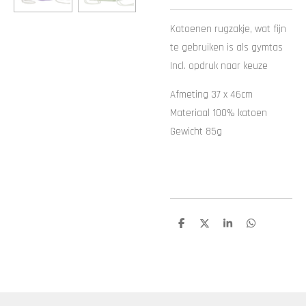
Katoenen rugzakje, wat fijn
te gebruiken is als gymtas
Incl. opdruk naar keuze
Afmeting 37 x 46cm
Materiaal 100% katoen
Gewicht 85g
D
D
S
D
e
e
h
e
l
e
a
l
e
l
r
e
n
e
n