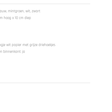
lauw, mintgroen, wit, zwart
cm hoog x 10 cm diep
gje wit papier met grijze driehoekjes
n binnenkant: ja