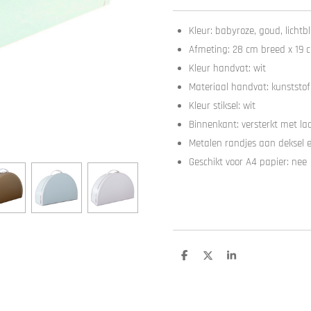
Kleur: babyroze, goud, lichtb
Afmeting: 28 cm breed x 19 
Kleur handvat: wit
Materiaal handvat: kunststof
Kleur stiksel: wit
Binnenkant: versterkt met laa
Metalen randjes aan deksel e
Geschikt voor A4 papier: nee
D
D
S
e
e
h
l
e
a
e
l
r
n
e